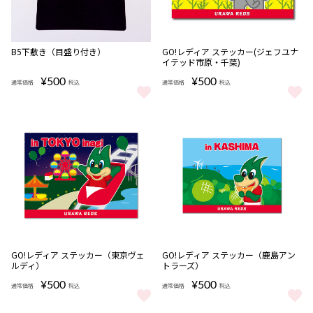
完売
完売
B5下敷き（目盛り付き）
GO!レディア ステッカー(ジェフユナ
イテッド市原・千葉)
¥500
¥500
通常価格
税込
通常価格
税込
B5下敷き（目盛り付き） をもっと見る
GO!レディア ステッカー(ジェフ
完売
完売
GO!レディア ステッカー（東京ヴェ
GO!レディア ステッカー（鹿島アン
ルディ）
トラーズ）
¥500
¥500
通常価格
税込
通常価格
税込
GO!レディア ステッカー（東京ヴェルディ） をもっと見る
GO!レディア ステッカー（鹿島ア