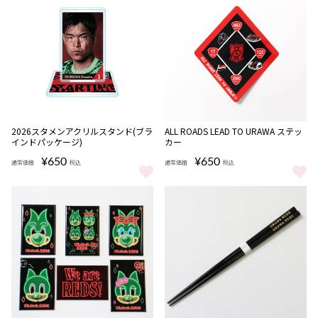
完売
完売
2026スタメンアクリルスタンド(ブラ
ALL ROADS LEAD TO URAWA ステッ
インドパッケージ)
カー
¥650
¥650
通常価格
税込
通常価格
税込
2026スタメンアクリルスタンド(ブラインドパッケージ) をもっと見
ALL ROADS LEAD TO URAW