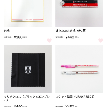
完売
色紙
折りたたみ定規（赤/黒）
¥380
¥440
通常価格
税込
通常価格
税込
色紙 をもっと見る
折りたたみ定規（赤/黒） をもっ
完売
マルチクロス（ブラックｘエンブレ
ロケット鉛筆（URAWA REDS）
ム）
¥440
¥450
通常価格
税込
通常価格
税込