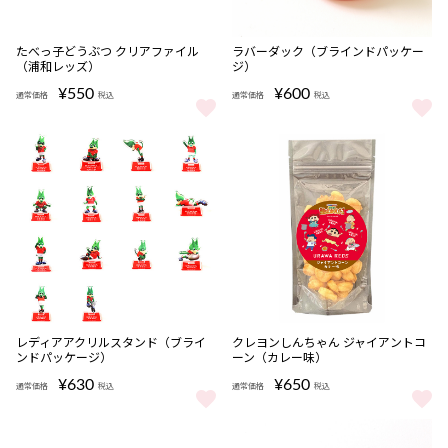
完売
完売
たべっ子どうぶつ クリアファイル
ラバーダック（ブラインドパッケー
（浦和レッズ）
ジ）
¥550
¥600
通常価格
税込
通常価格
税込
たべっ子どうぶつ クリアファイル（浦和レッズ） をもっと見る
ラバーダック（ブラインドパッケー
完売
完売
レディアアクリルスタンド（ブライ
クレヨンしんちゃん ジャイアントコ
ンドパッケージ）
ーン（カレー味）
¥630
¥650
通常価格
税込
通常価格
税込
レディアアクリルスタンド（ブラインドパッケージ） をもっと見る
クレヨンしんちゃん ジャイアント