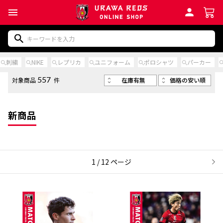
刺繍
NIKE
レプリカ
ユニフォーム
ポロシャツ
パーカー
在庫有無
価格の安い順
対象商品
件
557
新商品
1 / 12 ページ
次