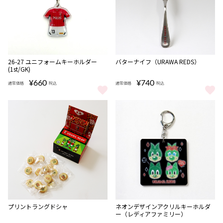
NEW
26-27 ユニフォームキーホルダー
バターナイフ（URAWA REDS）
(1st/GK)
¥660
¥740
通常価格
税込
通常価格
税込
26-27 ユニフォームキーホルダー(1st/GK) をもっと見る
バターナイフ（URAWA REDS）
プリントラングドシャ
ネオンデザインアクリルキーホルダ
ー（レディアファミリー）