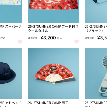
NEW
NEW
CAMP スーパーク
26-27SUMMER CAMP フード付き
26-27SUMM
完売
クールタオル
（ブラック）
¥3,200
¥3,
税込
通常価格
税込
通常価格
 CAMP スーパークールタオル をもっと見る
26-27SUMMER CAMP フード付きクールタオル を
26-27SUM
NEW
NEW
CAMP アドベンチ
26-27SUMMER CAMP 扇子
26-27SUMM
完売
ビー）
ァン