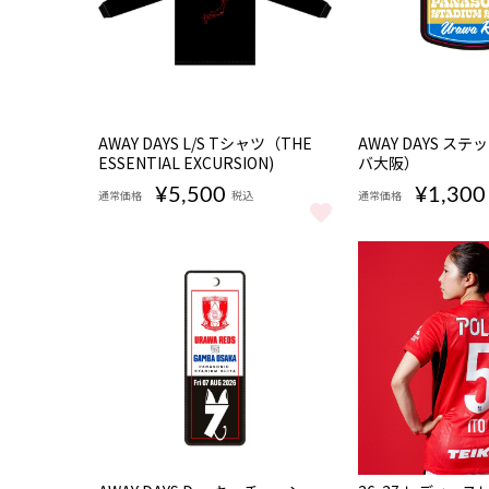
NEW
NEW
AWAY DAYS L/S Tシャツ（THE
AWAY DAYS ス
ESSENTIAL EXCURSION)
バ大阪）
¥5,500
¥1,300
通常価格
税込
通常価格
AWAY DAYS L/S Tシャツ（THE ESSENTIAL EXCURSI
AWAY DAYS 
NEW
NEW
数量