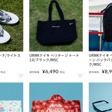
NEW
NEW
ーナ/ライトス
URMKナイキ ヘリテージ トート
URMKナイキ
2.0/ブラック/MISC
ーン バックパッ
ク/MISC
¥6,490
¥8,
税込
通常価格
税込
通常価格
リーナ/ライトスモークグレー をもっと見る
URMKナイキ ヘリテージ トート 2.0/ブラック/MIS
URMKナイキ 