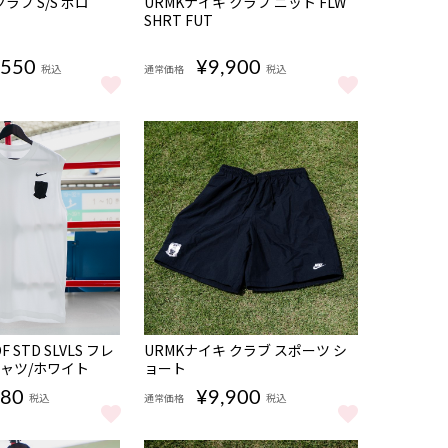
ラブ S/S ポロ
URMKナイキ クラブ ニット FLW
SHRT FUT
,550
¥9,900
税込
通常価格
税込
ラブ S/S ポロ FUTBOL をもっと見る
URMKナイキ クラブ ニット FLW SHRT FUT 
っと見る
8月上旬から順次発送〉 をもっと見る
NEW
 STD SLVLS フレ
URMKナイキ クラブ スポーツ シ
Tシャツ/ホワイト
ョート
280
¥9,900
税込
通常価格
税込
シャツ/ブラック をもっと見る
F STD SLVLS フレックス S/S Tシャツ/ホワイト をもっと見る
URMKナイキ クラブ スポーツ ショート をもっ