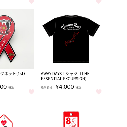
/GK をもっと見る
26-27 ユニフォームベアキーホルダー/2nd をもっと見る
26-27ユニフォーム型ミニポーチ をもっと見る
NEW
マグネット(1st）
AWAY DAYS Tシャツ（THE
ESSENTIAL EXCURSION)
200
¥4,000
税込
通常価格
税込
見る
マグネット(1st） をもっと見る
AWAY DAYS Tシャツ（THE ESSENTIAL EXCU