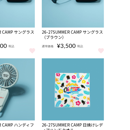
NEW
ER CAMP サングラス
26-27SUMMER CAMP サングラス
（ブラウン）
500
¥3,500
税込
通常価格
税込
もっと見る
MER CAMP サングラス（ブラック） をもっと見る
26-27SUMMER CAMP サングラス（ブラウン
NEW
ER CAMP ハンディフ
26-27SUMMER CAMP 日焼けレデ
完売
ィアハンドタオル