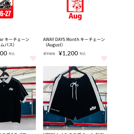
NEW
Year キーチェーン
AWAY DAYS Month キーチェーン
ームバス）
（August）
200
¥1,200
税込
通常価格
税込
） をもっと見る
 Year キーチェーン（26-27／チームバス） をもっと見る
AWAY DAYS Month キーチェーン（August）
NEW