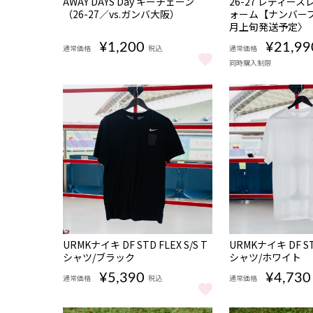
AWAY DAYS Day キーチェーン
26-27 レディー
限定
完売
（26-27／vs.ガンバ大阪）
ォーム【ナンバー
受注
月上旬発送予定〉
商品
¥1,200
¥21,99
通常価格
税込
通常価格
同時購入制限
AWAY DAYS Day キーチェーン（26-27／vs.ガンバ大
26-27 レディ
NEW
NEW
URMKナイキ DF STD FLEX S/S T
URMKナイキ DF STD
シャツ/ブラック
シャツ/ホワイト
¥5,390
¥4,730
通常価格
税込
通常価格
URMKナイキ DF STD FLEX S/S Tシャツ/ブラック をも
URMKナイキ DF S