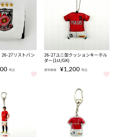
NEW
26-27リストバン
26-27ユニ型クッションキーホル
ダー(1st/GK)
300
¥1,200
税込
通常価格
税込
6-27リストバンド/2nd をもっと見る
26-27ユニ型クッションキーホルダー(1st/GK)