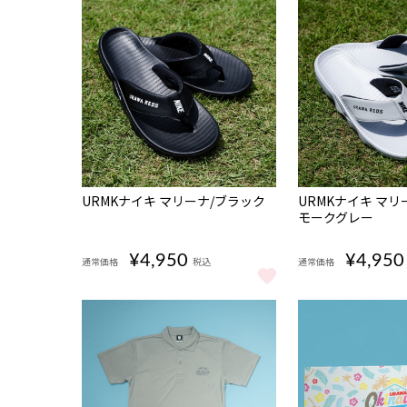
NEW
NEW
URMKナイキ マリーナ/ブラック
URMKナイキ マリ
モークグレー
¥4,950
¥4,950
通常価格
税込
通常価格
URMKナイキ マリーナ/ブラック をもっと見る
URMKナイキ マ