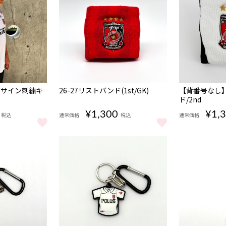
NEW
NEW
ーズサイン刺繍キ
26-27リストバンド(1st/GK)
【背番号なし】
ド/2nd
¥1,300
¥1,
税込
通常価格
税込
通常価格
ーズサイン刺繍キャップ をもっと見る
26-27リストバンド(1st/GK) をもっと見る
【背番号なし】2