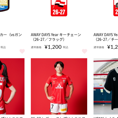
NEW
NEW
テッカー（vsガン
AWAY DAYS Year キーチェーン
AWAY DAYS 
（26-27／フラッグ）
（26-27／チ
¥1,200
¥1,
税込
通常価格
税込
通常価格
ON) をもっと見る
ステッカー（vsガンバ大阪） をもっと見る
AWAY DAYS Year キーチェーン（26-27／フラッグ
AWAY DAYS
NEW
NEW
数量