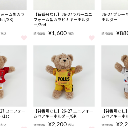
NEW
NEW
ニフォーム型カラ
【背番号なし】26-27ラバーユニ
26-27 プレ
t/GK)
フォーム型カラビナキーホルダ
ホルダー
ー/2nd
¥1,600
¥88
税込
通常価格
税込
通常価格
d をもっと見る
フォーム型カラビナキーホルダー(1st/GK) をもっと見る
【背番号なし】26-27ラバーユニフォーム型カラビナ
26-27 プ
NEW
NEW
27 ユニフォー
【背番号なし】26-27 ユニフォー
【背番号なし】2
1st
ムベアキーホルダー/GK
ムベアキーホル
¥2,200
¥2,
税込
通常価格
税込
通常価格