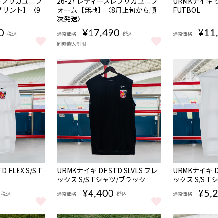
スレプリカユニフ
26-27 レディースレプリカユニフ
URMKナイキ ク
限定
プリント】〈9
ォーム【無地】〈8月上旬から順
FUTBOL
受注
次発送〉
商品
0
¥17,490
¥11
税込
通常価格
税込
通常価格
同時購入制限
阪） をもっと見る
URMKナイキ ク
ースレプリカユニフォーム【ナンバープリント】〈9月上旬発送予定〉 をも
26-27 レディースレプリカユニフォーム【無地】〈
NEW
NEW
 FLEX S/S T
URMKナイキ DF STD SLVLS フレ
URMKナイキ DF
ックス S/S Tシャツ/ブラック
ックス S/S 
¥4,400
¥5,
税込
通常価格
税込
通常価格
っと見る
TD FLEX S/S Tシャツ/ホワイト をもっと見る
URMKナイキ DF STD SLVLS フレックス S/S T
URMKナイキ D