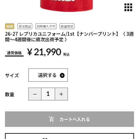
対
象
と
な
NEW
受注商品
同時購入不可
数量限定
っ
26-27 レプリカユニフォーム/1st【ナンバープリント】〈 3週
間〜4週間後に順次出荷予定 〉
て
い
¥ 21,990
通常価格
ま
税込
す。
同
選択する
サイズ
時
に
購
数量
入
可
能
な
カートへ入れる
商
品