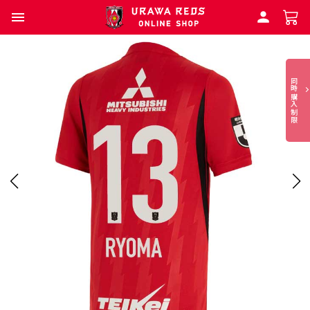
同時購入制限
本
商
品
は
同
時
購
入
制
限