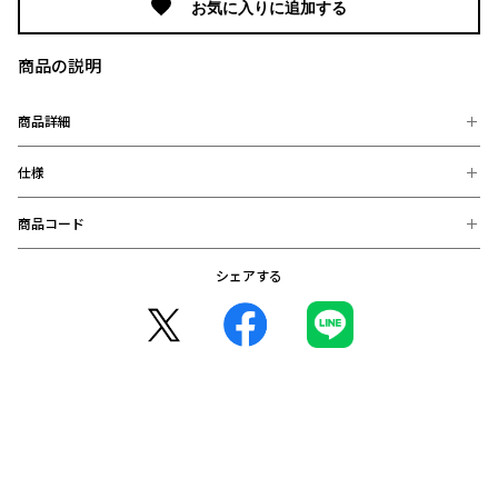
は
お気に入りに追加する
下
記
商品の説明
と
な
商品詳細
り
ま
仕様
※選手が着用しているユニフォームは、オーセンティックユニフ
す。
ォームになります。
2026
商品コード
【素材】
2027
【ユニフォームデザインについて】
ポリエステル100％
ユ
伝統の赤/白/黒のカラーコンビネーションを継承。
【サイズ】
シェアする
2627999900101：No.2 宮本 優太 S (在庫: 〇)
そして、エンブレムはセンターから再び左胸へ。
ニ
S：【胸囲】46.0cm 【裾幅】46.5cm 【着丈】71.0cm 【裄丈】
2627999900102：No.2 宮本 優太 M (在庫: 〇)
スタジアムに轟くの雷鳴のような声援を稲妻のモチーフへと昇華
フ
43.0cm 【袖口巾】15.6cm
2627999900103：No.2 宮本 優太 L (在庫: 〇)
し、グローバルクリエイティブに基づいてデザイン。
M：【胸囲】49.0cm 【裾幅】49.0cm 【着丈】72.5cm 【裄丈】
ォ
2627999900104：No.2 宮本 優太 XL (在庫: 〇)
一見するとグラフィックを用いないシンプルンなデザインに見え
45.0cm 【袖口巾】16.3cm
ー
2627999900105：No.2 宮本 優太 2XL (在庫: 〇)
るが、ファン・サポーターの魂＝声援を表現した稲妻は、エンボ
L：【胸囲】52.0cm 【裾幅】51.5cm 【着丈】73.0cm 【裄丈】
2627999900106：No.2 宮本 優太 3XL (在庫: 〇)
ム
ス加工により、まるで稲妻が光を放つ様子を斬新に演出してい
46.5cm 【袖口巾】17.0cm
2627999900110：No.3 ダニーロ ボザ S (在庫: 〇)
る。
【ナ
XL：【胸囲】55.0cm 【裾幅】54.5cm 【着丈】74.0cm 【裄丈】
2627999900111：No.3 ダニーロ ボザ M (在庫: 〇)
また、シャツ、ショーツ、ソックスには2018年以来8年ぶりにゴー
ン
47.5cm 【袖口巾】18.0cm
2627999900112：No.3 ダニーロ ボザ L (在庫: 〇)
ルドのSwooshが用いられており、これは“再び、輝く”という強い
2XL：【胸囲】58.0cm 【裾幅】57.5cm 【着丈】75.0cm 【裄丈】
2627999900113：No.3 ダニーロ ボザ XL (在庫: 〇)
バ
意気込みが表されている。
50.0cm 【袖口巾】19.0cm
2627999900114：No.3 ダニーロ ボザ 2XL (在庫: 〇)
ー