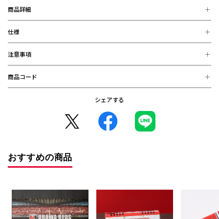
商品詳細
仕様
ポスターカレンダーの迫力を凝縮したフォト面と書き込み機能を重視したカ
レンダー面の両面仕様。写真も楽しみつつ、日々の予定も書き込みたい方に
おすすめ！
注意事項
【素材】
オフィスや自宅のデスクの上に置いて、毎日をともに闘いましょう！
紙
【サイズ】
商品コード
※お届け後の、お客様都合による、返品、交換は出来ません。ご注意く
卓上紙リングタイプ H15.2cm×W18.2cm×D8cm
ださい。
※商品画像は、お使いのパソコンのモニター、及び、スマートフォンの
シェアする
2025003500034 (在庫: 〇)
メーカー・機種・画面設定等により、実際の商品の色と異なって見える
場合がございます。
※デザインなどの仕様が予告なく変更になることがございます。
○コンビニ決済をご利用のお客様へ○
コンビニ決済の場合、決済完了日が購入日となります。
また、払込期限（ご注文日から3日以内）を過ぎますと、ご注文内容は
おすすめの商品
自動的にキャンセルとなりますので、十分にご注意下さい。
※2020年12月1日から、振り込み期限が7日から3日に短縮となりまし
た。