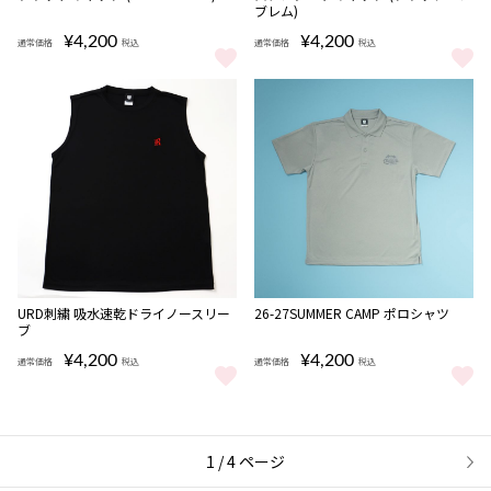
ブレム)
¥4,200
¥4,200
通常価格
税込
通常価格
税込
フラットキャップ (URAWA REDS) をもっと見る
スタンダードキャップ (ブラックエ
NEW
URD刺繍 吸水速乾ドライノースリー
26-27SUMMER CAMP ポロシャツ
ブ
¥4,200
¥4,200
通常価格
税込
通常価格
税込
URD刺繍 吸水速乾ドライノースリーブ をもっと見る
26-27SUMMER CAMP ポロシャ
1 / 4 ページ
次