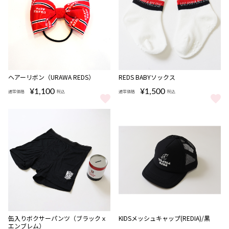
完売
ヘアーリボン（URAWA REDS）
REDS BABYソックス
¥1,100
¥1,500
通常価格
税込
通常価格
税込
ヘアーリボン（URAWA REDS） をもっと見る
REDS BABYソックス をもっと見
缶入りボクサーパンツ（ブラックｘ
KIDSメッシュキャップ(REDIA)/黒
エンブレム）