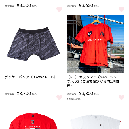
¥3,500
¥3,630
通常価格
税込
通常価格
税込
REDS 365 STANDARD Tシャツ/赤 をもっと見る
URMKM NK DF PARK26 SS T
受注
ボクサーパンツ（URAWA REDS）
〔RC〕 カスタマイズN&N Tシャ
商品
ツ/KIDS〈ご注文確定から約1週間
後〉
¥3,700
¥3,800
通常価格
税込
通常価格
税込
同時購入制限
ボクサーパンツ（URAWA REDS） をもっと見る
〔RC〕 カスタマイズN&N Tシャ