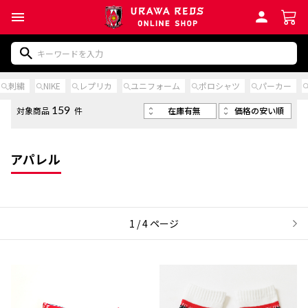
刺繍
NIKE
レプリカ
ユニフォーム
ポロシャツ
パーカー
在庫有無
価格の安い順
対象商品
件
159
アパレル
1 / 4 ページ
次