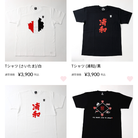
完売
完売
Tシャツ (さいたま)/白
Tシャツ (浦和)/黒
¥3,900
¥3,900
通常価格
税込
通常価格
税込
Tシャツ (さいたま)/白 をもっと見る
Tシャツ (浦和)/黒 をもっと見る