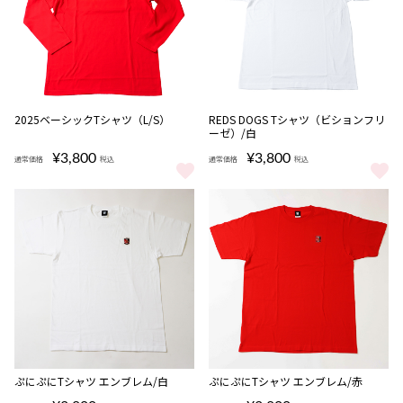
完売
2025ベーシックTシャツ（L/S）
REDS DOGS Tシャツ（ビションフリ
ーゼ）/白
¥3,800
¥3,800
通常価格
税込
通常価格
税込
2025ベーシックTシャツ（L/S） をもっと見る
REDS DOGS Tシャツ（ビショ
ぷにぷにTシャツ エンブレム/白
ぷにぷにTシャツ エンブレム/赤